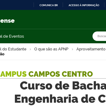
COMUNICA BR
ACESSO À INFORMAÇÃO
IR
PARA
nense
O
CONTEÚDO
Busca
Busca
al de Eventos
l do Estudante
O que são as APNP
Aproveitamento 
ção
CAMPUS
CAMPOS CENTRO
Curso de Bach
Engenharia de 