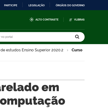
PARTICIPE
LEGISLAÇÃO
ÓRGÃOS DO GOVERNO
ALTO CONTRASTE
VLIBRAS
r no portal
r no portal
de estudos Ensino Superior 2020.2
Curso
arelado em
Computação