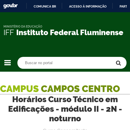
COMUNICA BR
ACESSO À INFORMAÇÃO
PARTI
IR
PARA
O
MINISTÉRIO DA EDUCAÇÃO
IFF
Instituto Federal Fluminense
CONTEÚDO
Buscar no portal
Buscar no portal
CAMPUS
CAMPOS CENTRO
Horários Curso Técnico em
Edificações - módulo II - 2N -
noturno