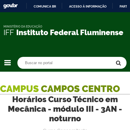
COMUNICA BR
ACESSO À INFORMAÇÃO
PARTI
IR
PARA
O
MINISTÉRIO DA EDUCAÇÃO
IFF
Instituto Federal Fluminense
CONTEÚDO
Buscar no portal
Buscar no portal
CAMPUS
CAMPOS CENTRO
Horários Curso Técnico em
Mecânica - módulo III - 3AN -
noturno