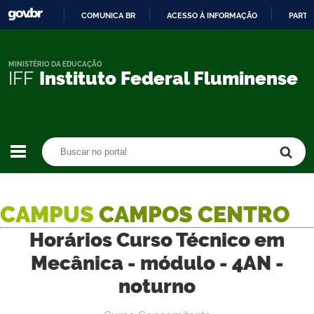
COMUNICA BR
ACESSO À INFORMAÇÃO
PARTI
IR
PARA
O
MINISTÉRIO DA EDUCAÇÃO
IFF
Instituto Federal Fluminense
CONTEÚDO
Buscar no portal
Buscar no portal
CAMPUS
CAMPOS CENTRO
Horários Curso Técnico em
Mecânica - módulo - 4AN -
noturno