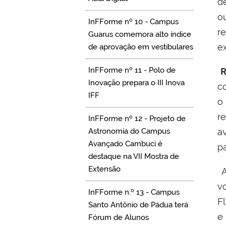
d
o
InFForme nº 10 - Campus
r
Guarus comemora alto índice
e
de aprovação em vestibulares
InFForme nº 11 - Polo de
R
Inovação prepara o III Inova
c
IFF
r
InFForme nº 12 - Projeto de
Astronomia do Campus
a
Avançado Cambuci é
p
destaque na VII Mostra de
Extensão
A
v
InFForme n.º 13 - Campus
F
Santo Antônio de Pádua terá
e
Fórum de Alunos