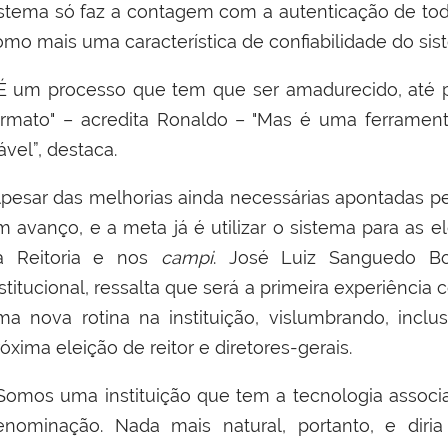
istema só faz a contagem com a autenticação de toda
omo mais uma característica de confiabilidade do sis
É um processo que tem que ser amadurecido, até 
ormato" – acredita Ronaldo – "Mas é uma ferrament
ável”, destaca.
pesar das melhorias ainda necessárias apontadas pel
m avanço, e a meta já é utilizar o sistema para as 
a Reitoria e nos
campi
. José Luiz Sanguedo Bo
nstitucional, ressalta que será a primeira experiênci
ma nova rotina na instituição, vislumbrando, incl
óxima eleição de reitor e diretores-gerais.
Somos uma instituição que tem a tecnologia associ
enominação. Nada mais natural, portanto, e dir