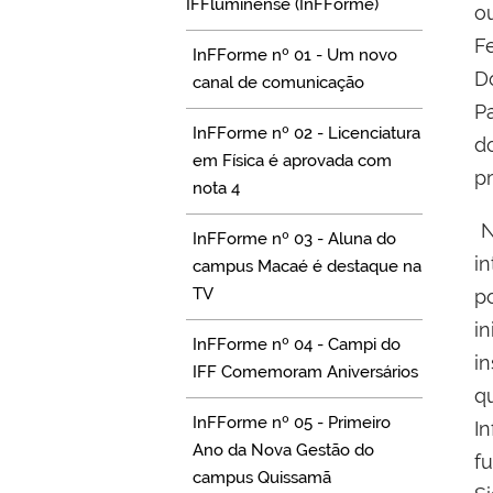
IFFluminense (InFForme)
o
F
InFForme nº 01 - Um novo
D
canal de comunicação
P
InFForme nº 02 - Licenciatura
do
em Física é aprovada com
p
nota 4
No
InFForme nº 03 - Aluna do
i
campus Macaé é destaque na
TV
p
i
InFForme nº 04 - Campi do
in
IFF Comemoram Aniversários
q
InFForme nº 05 - Primeiro
I
Ano da Nova Gestão do
f
campus Quissamã