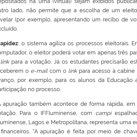
epositados na urna (virtual) sejam exibidos publi
utro lado, não permite que a escolha de um eleit
evelar (por exemplo, apresentando um recibo de vo
xcluído.
apidez
: o sistema agiliza os processos eleitorais
omputador, o eleitor poderá votar em apenas três pa
o
link
para a votação. Já os estudantes precisarão es
eceberem o
e-mail
com o
link
para acesso à cabine 
vanço, por exemplo, para os alunos da Educação a 
articipação no processo.
 apuração também acontece de forma rápida, em
otação. Para o IFFluminense, com
campi
espalhad
luminense, Lagos e Metropolitana, representa uma 
 financeiros. “A apuração é feita por meio de cha