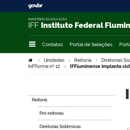
MINISTÉRIO DA EDUCAÇÃO
IFF
Instituto Federal Flumi
Contatos
Portal de Seleções
Port
Unidades
>
Reitoria
Diretorias Si
InFForme nº 12
IFFluminense implanta sis
Navegação
Reitoria
Pró-reitorias
Diretorias Sistêmicas
E