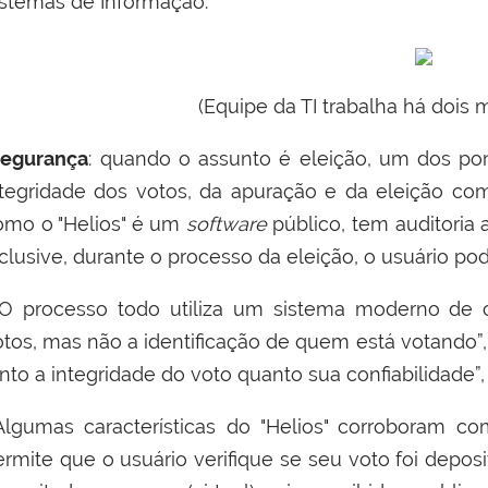
istemas de Informação.
(
Equipe da TI trabalha há dois
egurança
: quando o assunto é eleição, um dos po
ntegridade dos votos, da apuração e da eleição co
omo o "Helios" é um
software
público, tem auditoria a
clusive, durante o processo da eleição, o usuário pod
O processo todo utiliza um sistema moderno de cr
otos, mas não a identificação de quem está votando”,
nto a integridade do voto quanto sua confiabilidade”,
lgumas características do "Helios" corroboram co
ermite que o usuário verifique se seu voto foi depo