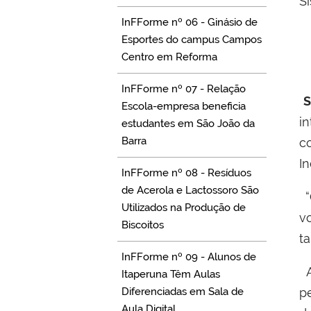
S
InFForme nº 06 - Ginásio de
Esportes do campus Campos
Centro em Reforma
InFForme nº 07 - Relação
S
Escola-empresa beneficia
i
estudantes em São João da
Barra
c
In
InFForme nº 08 - Resíduos
de Acerola e Lactossoro São
“
Utilizados na Produção de
v
Biscoitos
ta
InFForme nº 09 - Alunos de
A
Itaperuna Têm Aulas
Diferenciadas em Sala de
p
Aula Digital