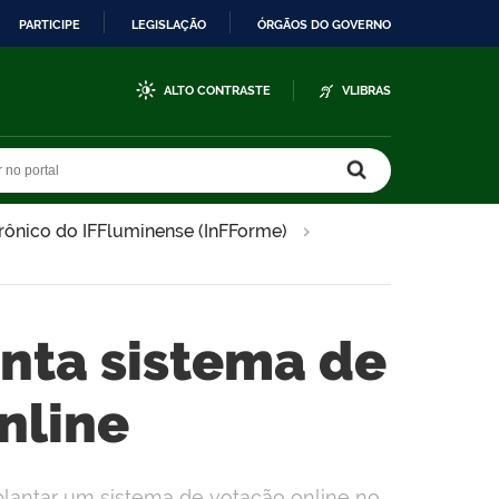
PARTICIPE
LEGISLAÇÃO
ÓRGÃOS DO GOVERNO
ALTO CONTRASTE
VLIBRAS
r no portal
r no portal
trônico do IFFluminense (InFForme)
nta sistema de
nline
plantar um sistema de votação online no