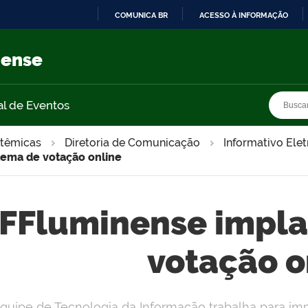
COMUNICA BR
ACESSO À INFORMAÇÃO
IR
PARA
nense
O
CONTEÚDO
Busca
Busca
al de Eventos
stêmicas
Diretoria de Comunicação
Informativo Ele
tema de votação online
IFFluminense impla
votação o
quipe de Tecnologia da Informação trabalha para im