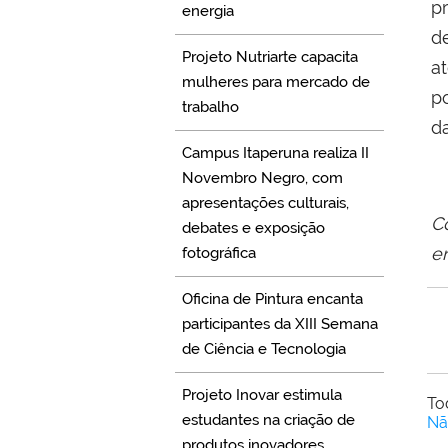
p
energia
d
Projeto Nutriarte capacita
a
mulheres para mercado de
p
trabalho
da
Campus Itaperuna realiza II
Novembro Negro, com
apresentações culturais,
C
debates e exposição
e
fotográfica
Oficina de Pintura encanta
participantes da XIII Semana
de Ciência e Tecnologia
Projeto Inovar estimula
To
estudantes na criação de
Nã
produtos inovadores