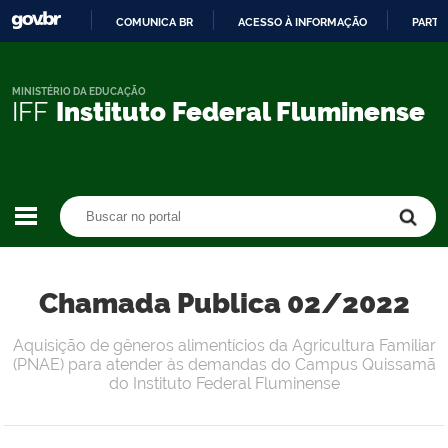
COMUNICA BR
ACESSO À INFORMAÇÃO
PARTI
IR
PARA
O
MINISTÉRIO DA EDUCAÇÃO
IFF
Instituto Federal Fluminense
CONTEÚDO
Buscar no portal
Buscar no portal
Chamada Publica 02/2022
Aquisição de gêneros alimentícios da Agricultura Familiar
(PNAE) para atender às demandas do Campus Quissamã
do Instituto Federal Fluminense