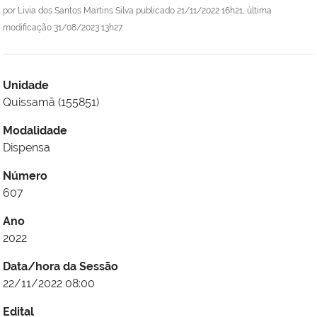
por
Livia dos Santos Martins Silva
publicado
21/11/2022 16h21,
última
modificação
31/08/2023 13h27
Unidade
Quissamã (155851)
Modalidade
Dispensa
Número
607
Ano
2022
Data/hora da Sessão
22/11/2022 08:00
Edital