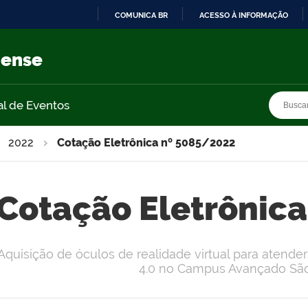
COMUNICA BR
ACESSO À INFORMAÇÃO
IR
PARA
nense
O
CONTEÚDO
Busca
Busca
al de Eventos
2022
Cotação Eletrônica nº 5085/2022
Cotação Eletrônic
Aquisição de óculos de realidade virtual para atend
4.0 no Campus Avançado São