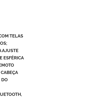
 COM TELAS
IOS;
A AJUSTE
E ESFÉRICA
REMOTO
A CABEÇA
R DO
LUETOOTH,