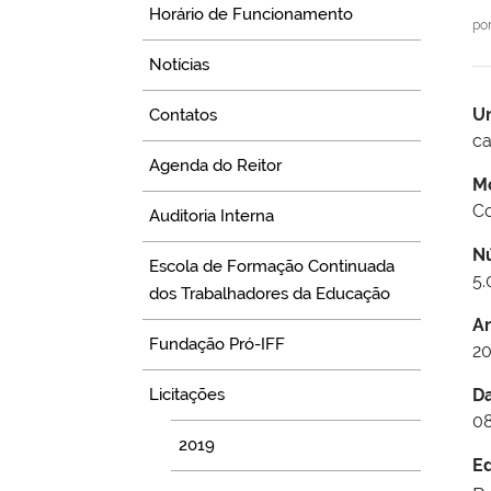
Horário de Funcionamento
po
Notícias
U
Contatos
ca
Agenda do Reitor
M
Co
Auditoria Interna
N
Escola de Formação Continuada
5.
dos Trabalhadores da Educação
A
Fundação Pró-IFF
20
Licitações
D
08
2019
Ed