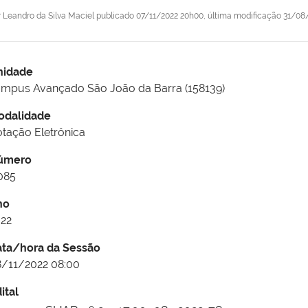
r
Leandro da Silva Maciel
publicado
07/11/2022 20h00,
última modificação
31/08/
nidade
mpus Avançado São João da Barra (158139)
odalidade
tação Eletrônica
úmero
085
no
22
ata/hora da Sessão
/11/2022 08:00
ital