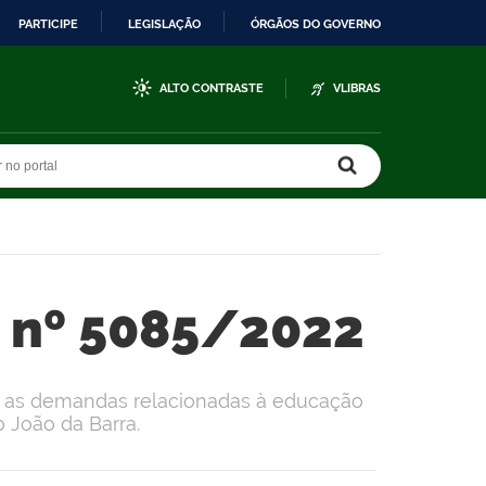
PARTICIPE
LEGISLAÇÃO
ÓRGÃOS DO GOVERNO
ALTO CONTRASTE
VLIBRAS
r no portal
r no portal
a nº 5085/2022
er as demandas relacionadas à educação
 João da Barra.