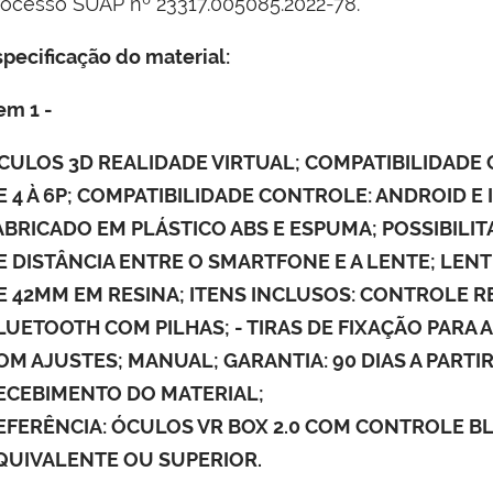
rocesso SUAP nº 23317.005085.2022-78.
specificação do material:
tem 1 -
CULOS 3D REALIDADE VIRTUAL; COMPATIBILIDADE
E 4 À 6P; COMPATIBILIDADE CONTROLE: ANDROID E 
ABRICADO EM PLÁSTICO ABS E ESPUMA; POSSIBILIT
E DISTÂNCIA ENTRE O SMARTFONE E A LENTE; LENT
E 42MM EM RESINA; ITENS INCLUSOS: CONTROLE 
LUETOOTH COM PILHAS; - TIRAS DE FIXAÇÃO PARA 
OM AJUSTES; MANUAL; GARANTIA: 90 DIAS A PARTI
ECEBIMENTO DO MATERIAL;
EFERÊNCIA: ÓCULOS VR BOX 2.0 COM CONTROLE B
QUIVALENTE OU SUPERIOR.