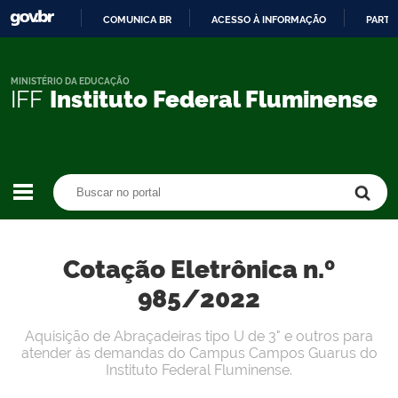
COMUNICA BR
ACESSO À INFORMAÇÃO
PARTI
IR
PARA
O
MINISTÉRIO DA EDUCAÇÃO
IFF
Instituto Federal Fluminense
CONTEÚDO
Buscar no portal
Buscar no portal
Cotação Eletrônica n.º
985/2022
Aquisição de Abraçadeiras tipo U de 3" e outros para
atender às demandas do Campus Campos Guarus do
Instituto Federal Fluminense.