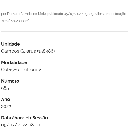
por
Romulo Barreto da Mata
publicado
05/07/2022 05h05,
última modificação
31/08/2023 13h26
Unidade
Campos Guarus (158386)
Modalidade
Cotação Eletrônica
Número
985
Ano
2022
Data/hora da Sessão
05/07/2022 08:00