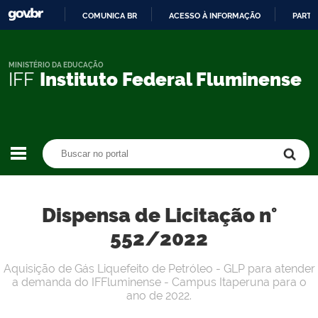
COMUNICA BR
ACESSO À INFORMAÇÃO
PARTI
IR
PARA
O
MINISTÉRIO DA EDUCAÇÃO
IFF
Instituto Federal Fluminense
CONTEÚDO
Buscar no portal
Buscar no portal
Dispensa de Licitação n°
552/2022
Aquisição de Gás Liquefeito de Petróleo - GLP para atender
a demanda do IFFluminense - Campus Itaperuna para o
ano de 2022.