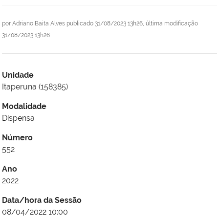
por
Adriano Baita Alves
publicado
31/08/2023 13h26,
última modificação
31/08/2023 13h26
Unidade
Itaperuna (158385)
Modalidade
Dispensa
Número
552
Ano
2022
Data/hora da Sessão
08/04/2022 10:00