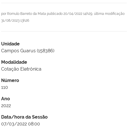
por
Romulo Barreto da Mata
publicado
20/04/2022 14h29,
última modificação
31/08/2023 13h26
Unidade
Campos Guarus (158386)
Modalidade
Cotação Eletrônica
Número
110
Ano
2022
Data/hora da Sessão
07/03/2022 08:00