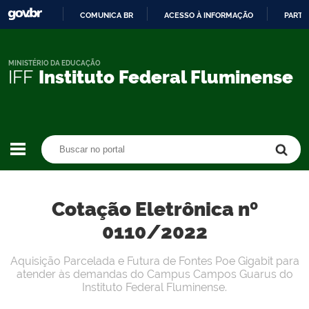
COMUNICA BR
ACESSO À INFORMAÇÃO
PARTI
IR
PARA
O
MINISTÉRIO DA EDUCAÇÃO
IFF
Instituto Federal Fluminense
CONTEÚDO
Buscar no portal
Buscar no portal
Cotação Eletrônica nº
0110/2022
Aquisição Parcelada e Futura de Fontes Poe Gigabit para
atender às demandas do Campus Campos Guarus do
Instituto Federal Fluminense.