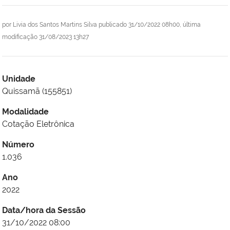
por
Livia dos Santos Martins Silva
publicado
31/10/2022 08h00,
última
modificação
31/08/2023 13h27
Unidade
Quissamã (155851)
Modalidade
Cotação Eletrônica
Número
1.036
Ano
2022
Data/hora da Sessão
31/10/2022 08:00