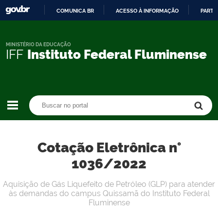
COMUNICA BR
ACESSO À INFORMAÇÃO
PARTI
IR
PARA
O
MINISTÉRIO DA EDUCAÇÃO
IFF
Instituto Federal Fluminense
CONTEÚDO
Buscar no portal
Buscar no portal
Cotação Eletrônica n°
1036/2022
Aquisição de Gás Liquefeito de Petróleo (GLP) para atender
às demandas do campus Quissamã do Instituto Federal
Fluminense