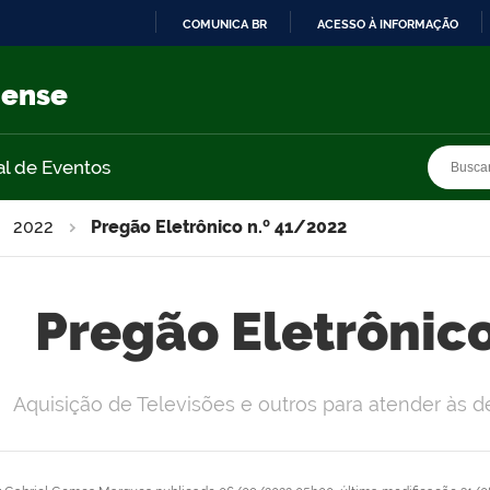
COMUNICA BR
ACESSO À INFORMAÇÃO
IR
PARA
nense
O
CONTEÚDO
Busca
Busca
al de Eventos
2022
Pregão Eletrônico n.º 41/2022
Pregão Eletrônic
Aquisição de Televisões e outros para atender à