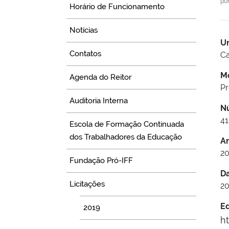
po
Horário de Funcionamento
Notícias
U
Contatos
Ca
M
Agenda do Reitor
P
Auditoria Interna
N
41
Escola de Formação Continuada
dos Trabalhadores da Educação
A
20
Fundação Pró-IFF
D
Licitações
20
Ed
2019
h