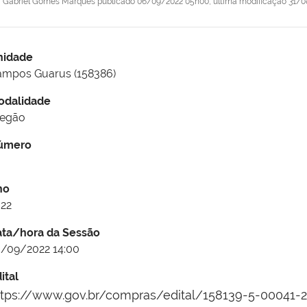
r
Gabriel Gomes Marques
publicado
06/09/2022 05h00,
última modificação
31/0
nidade
mpos Guarus (158386)
odalidade
regão
úmero
no
22
ata/hora da Sessão
/09/2022 14:00
ital
ttps://www.gov.br/compras/edital/158139-5-00041-