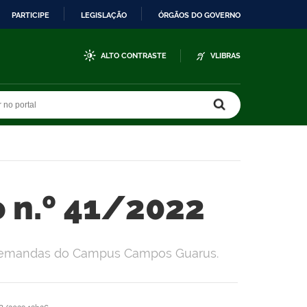
PARTICIPE
LEGISLAÇÃO
ÓRGÃOS DO GOVERNO
ALTO CONTRASTE
VLIBRAS
r no portal
r no portal
o n.º 41/2022
s demandas do Campus Campos Guarus.