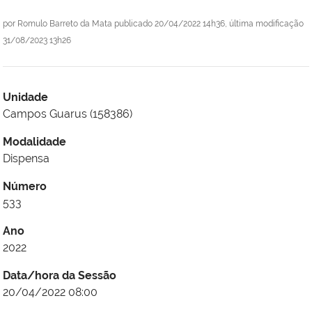
por
Romulo Barreto da Mata
publicado
20/04/2022 14h36,
última modificação
31/08/2023 13h26
Unidade
Campos Guarus (158386)
Modalidade
Dispensa
Número
533
Ano
2022
Data/hora da Sessão
20/04/2022 08:00