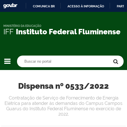
COMUNICA BR
ACESSO À INFORMAÇÃO
PARTI
IR
PARA
O
MINISTÉRIO DA EDUCAÇÃO
IFF
Instituto Federal Fluminense
CONTEÚDO
Buscar no portal
Buscar no portal
Dispensa nº 0533/2022
Contratação de Serviço de Fornecimento de Energia
Elétrica para atender às demandas do Campus Campos
Guarus do Instituto Federal Fluminense no exercício de
2022.