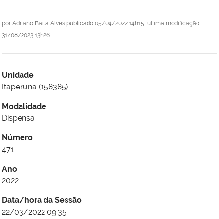
por
Adriano Baita Alves
publicado
05/04/2022 14h15,
última modificação
31/08/2023 13h26
Unidade
Itaperuna (158385)
Modalidade
Dispensa
Número
471
Ano
2022
Data/hora da Sessão
22/03/2022 09:35