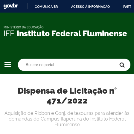
COMUNICA BR
ACESSO À INFORMAÇÃO
PARTI
IR
PARA
O
MINISTÉRIO DA EDUCAÇÃO
IFF
Instituto Federal Fluminense
CONTEÚDO
Buscar no portal
Buscar no portal
Dispensa de Licitação n°
471/2022
Aquisição de Ribbon e Conj. de tesouras para atender às
demandas do Campus Itaperuna do Instituto Federal
Fluminense