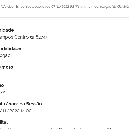
r
Waidson Bitão Suett
publicado
07/11/2022 16h33,
última modificação
31/08/202
nidade
mpos Centro (158274)
odalidade
regão
úmero
3
no
22
ata/hora da Sessão
/11/2022 14:00
ital