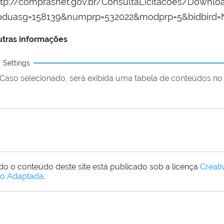
ttp://comprasnet.gov.br/ConsultaLicitacoes/Downl
oduasg=158139&numprp=532022&modprp=5&bidbird=
tras informações
Settings
Caso selecionado, será exibida uma tabela de conteúdos no 
do o conteúdo deste site está publicado sob a licença
Creat
o Adaptada
.