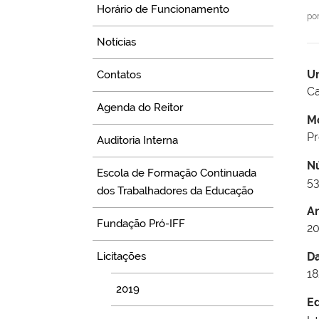
Horário de Funcionamento
po
Notícias
U
Contatos
Ca
Agenda do Reitor
M
P
Auditoria Interna
N
Escola de Formação Continuada
5
dos Trabalhadores da Educação
A
Fundação Pró-IFF
20
Licitações
D
18
2019
Ed