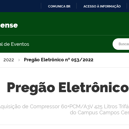
COMUNICA BR
ACESSO À INFORMAÇÃO
IR
PARA
nense
O
CONTEÚDO
Busca
Busca
al de Eventos
2022
Pregão Eletrônico nº 053/2022
Pregão Eletrônic
quisição de Compressor 60+PCM/A3V 425 Litros Trifá
do Campus Campos Cent