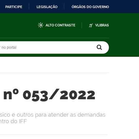
PARTICIPE
LEGISLAÇÃO
ÓRGÃOS DO GOVERNO
ALTO CONTRASTE
VLIBRAS
r no portal
r no portal
o nº 053/2022
sico e outros para atender as demandas
ro do IFF