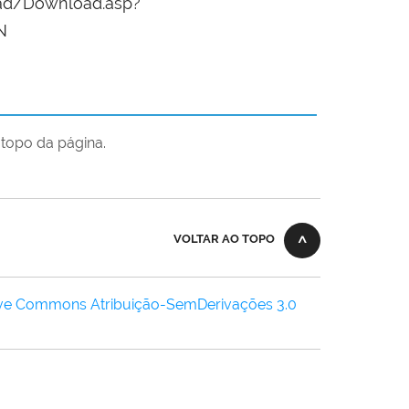
oad/Download.asp?
N
topo da página.
VOLTAR AO TOPO
ive Commons Atribuição-SemDerivações 3.0