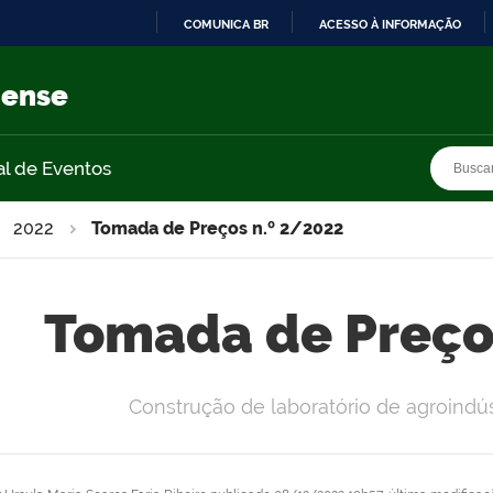
COMUNICA BR
ACESSO À INFORMAÇÃO
IR
PARA
nense
O
CONTEÚDO
Busca
Busca
al de Eventos
2022
Tomada de Preços n.º 2/2022
Tomada de Preço
Construção de laboratório de agroind