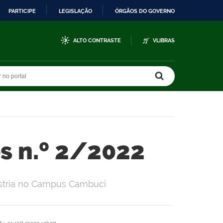
PARTICIPE
LEGISLAÇÃO
ÓRGÃOS DO GOVERNO
ALTO CONTRASTE
VLIBRAS
r no portal
r no portal
s n.º 2/2022
ústria no Campus Cambuci