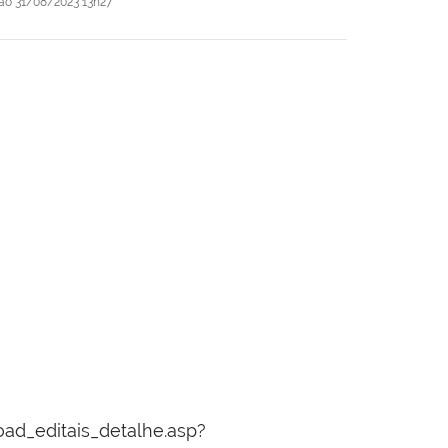
ção
31/08/2023 13h27
ad_editais_detalhe.asp?