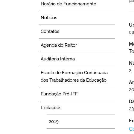
po
Horário de Funcionamento
Notícias
U
Contatos
c
M
Agenda do Reitor
T
Auditoria Interna
N
2
Escola de Formação Continuada
dos Trabalhadores da Educação
A
20
Fundação Pró-IFF
D
Licitações
23
Ed
2019
C