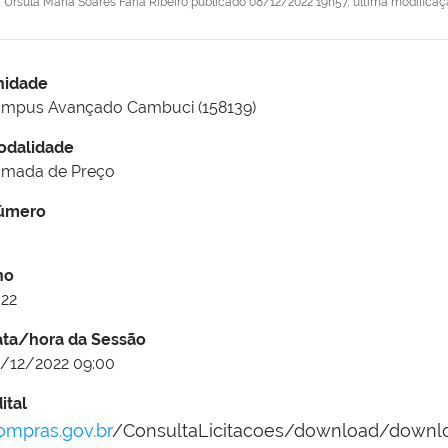
r
Ursula Maria Soares Faria Ribeiro
publicado
08/12/2022 19h57,
última modifica
nidade
ampus Avançado Cambuci (158139)
odalidade
omada de Preço
úmero
no
22
ata/hora da Sessão
/12/2022 09:00
ital
ompras.gov.br
/ConsultaLicitacoes/download/downlo