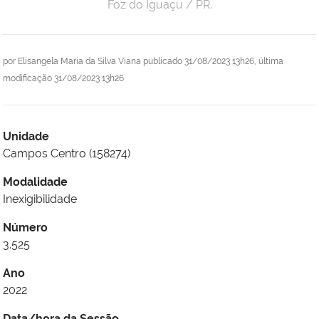
Foz do Iguaçu / PR.
por
Elisangela Maria da Silva Viana
publicado
31/08/2023 13h26,
última
modificação
31/08/2023 13h26
Unidade
Campos Centro (158274)
Modalidade
Inexigibilidade
Número
3.525
Ano
2022
Data/hora da Sessão