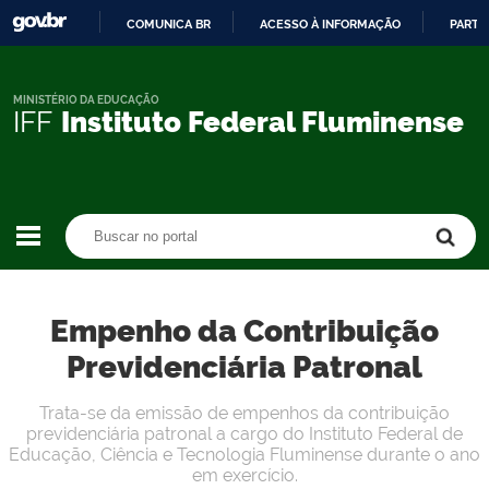
COMUNICA BR
ACESSO À INFORMAÇÃO
PARTI
IR
PARA
O
MINISTÉRIO DA EDUCAÇÃO
IFF
Instituto Federal Fluminense
CONTEÚDO
Buscar no portal
Buscar no portal
Empenho da Contribuição
Previdenciária Patronal
Trata-se da emissão de empenhos da contribuição
previdenciária patronal a cargo do Instituto Federal de
Educação, Ciência e Tecnologia Fluminense durante o ano
em exercício.