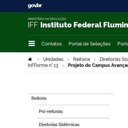
MINISTÉRIO DA EDUCAÇÃO
IFF
Instituto Federal Flumi
Contatos
Portal de Seleções
Port
Unidades
>
Reitoria
Diretorias Si
InFForme n° 13
Projeto do Campus Avança
Navegação
Reitoria
Pró-reitorias
Diretorias Sistêmicas