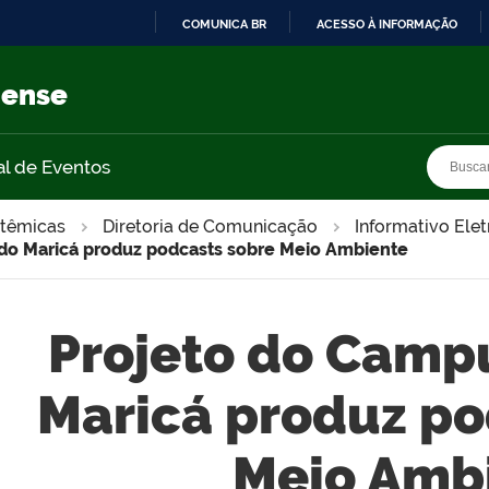
COMUNICA BR
ACESSO À INFORMAÇÃO
IR
PARA
nense
O
CONTEÚDO
Busca
Busca
al de Eventos
stêmicas
Diretoria de Comunicação
Informativo Ele
do Maricá produz podcasts sobre Meio Ambiente
Projeto do Camp
Maricá produz po
Meio Amb