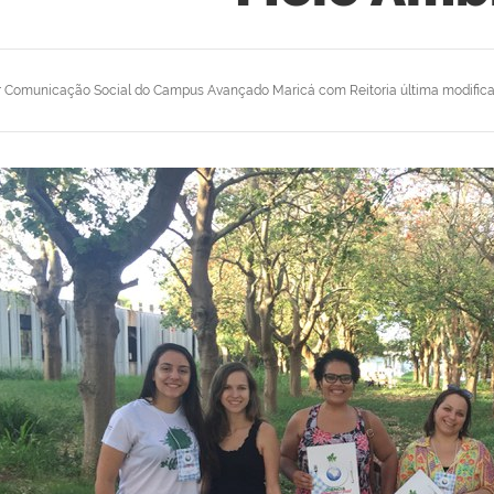
r
Comunicação Social do Campus Avançado Maricá com Reitoria
última modific