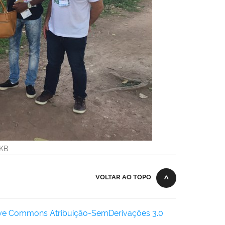
7KB
VOLTAR AO TOPO
ive Commons Atribuição-SemDerivações 3.0