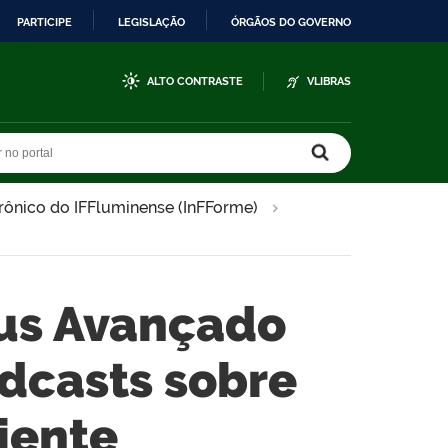
PARTICIPE
LEGISLAÇÃO
ÓRGÃOS DO GOVERNO
ALTO CONTRASTE
VLIBRAS
r no portal
r no portal
trônico do IFFluminense (InFForme)
us Avançado
dcasts sobre
iente