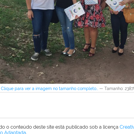
Clique para ver a imagem no tamanho completo…
—
Tamanho
: 238
do o conteúdo deste site está publicado sob a licença
Creat
o Adaptada
.