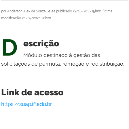
por
Anderson Alex de Souza Sales
publicado
27/10/2016 15h02,
última
modificação
24/07/2024 20h20
D
escrição
Módulo destinado à gestão das
solicitações de permuta, remoção e redistribuição.
Link de acesso
https://suap.iff.edu.br