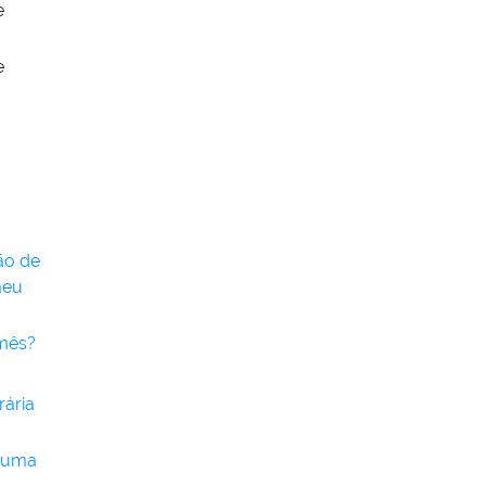
e
e
ão de
meu
 mês?
ária
a uma