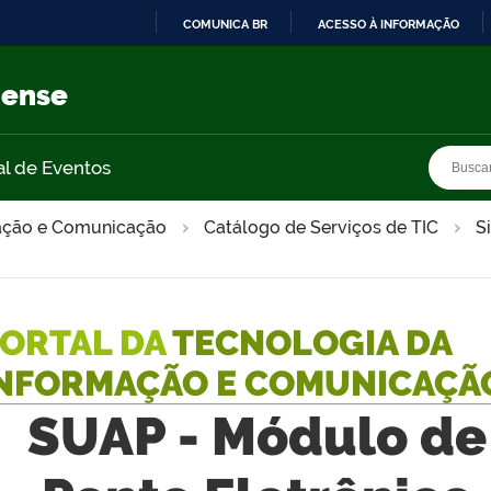
COMUNICA BR
ACESSO À INFORMAÇÃO
IR
PARA
nense
O
CONTEÚDO
Busca
Busca
al de Eventos
mação e Comunicação
Catálogo de Serviços de TIC
S
ORTAL DA
TECNOLOGIA DA
NFORMAÇÃO E COMUNICAÇÃ
SUAP - Módulo de