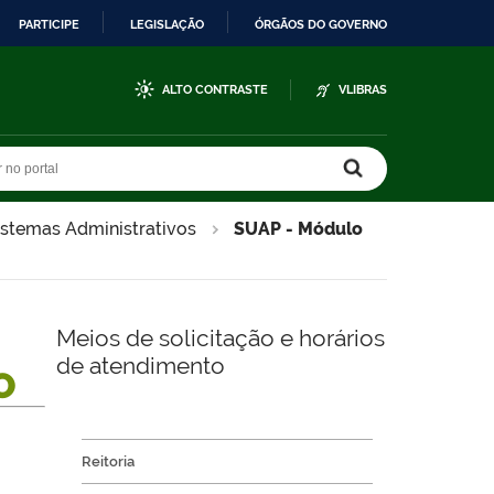
PARTICIPE
LEGISLAÇÃO
ÓRGÃOS DO GOVERNO
ALTO CONTRASTE
VLIBRAS
r no portal
r no portal
istemas Administrativos
SUAP - Módulo
Meios de solicitação e horários
de atendimento
O
Reitoria