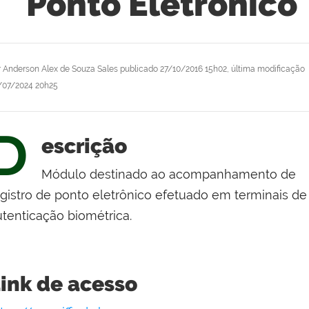
Ponto Eletrônico
r
Anderson Alex de Souza Sales
publicado
27/10/2016 15h02,
última modificação
/07/2024 20h25
D
escrição
Módulo destinado ao acompanhamento de
egistro de ponto eletrônico efetuado em terminais de
utenticação biométrica.
ink de acesso