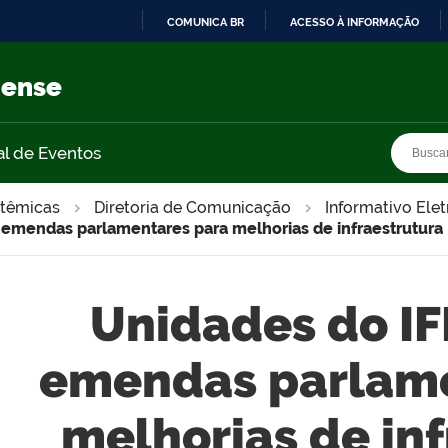
COMUNICA BR
ACESSO À INFORMAÇÃO
IR
PARA
nense
O
CONTEÚDO
Busca
Busca
al de Eventos
stêmicas
Diretoria de Comunicação
Informativo Ele
emendas parlamentares para melhorias de infraestrutura
Unidades do I
emendas parlame
melhorias de in