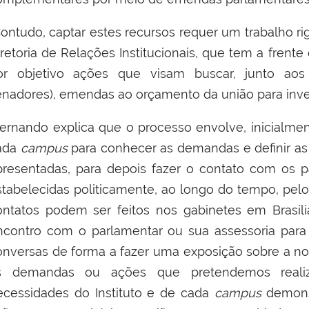
ntudo, captar estes recursos requer um trabalho rigo
iretoria de Relações Institucionais, que tem a frente
or objetivo ações que visam buscar,
junto aos
enadores
),
emendas
ao
orçamento da união para
inv
ernando explica que o processo envolve, inicialme
ada
campus
para conhecer as demandas e definir as
presentadas, para depois fazer o contato com os p
stabelecidas politicamente, ao longo do tempo, pelo 
ontatos podem ser feitos nos gabinetes em Brasíl
ncontro com o parlamentar ou sua assessoria para 
onversa
s
de forma a
fazer uma
expo
sição sobre a no
s demandas ou
ações
que pretendemos reali
ecessidades do Instituto e de cada
campus
demons