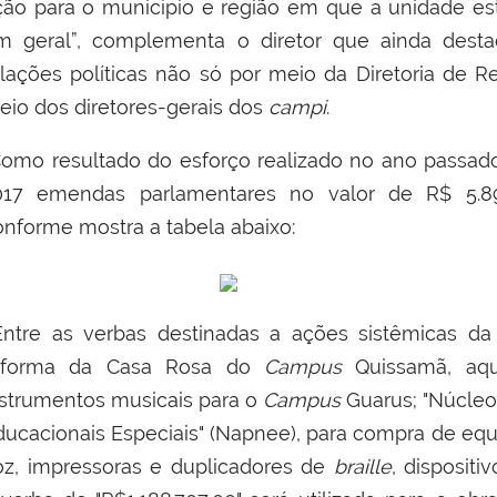
ção para
o
município e região em que a unidade es
m geral
”, complementa o diretor
que ainda
desta
laç
ões
política
s não só
por meio da Diretoria de R
eio dos diretores-gerais dos
campi
.
omo resultado do esforço realizado no ano passad
017 emendas parlamentares no valor de R$ 5.89
onforme mostra a tabela abaixo:
ntre as verbas destinadas a ações sistêmicas da Re
eforma da Casa Rosa do
Campus
Quissamã, aqui
nstrumentos musicais para o
Campus
Guarus;
"
Núcleo
ducacionais Especiais" (Napnee), para
compra de equ
oz, impressoras e duplicadores de
braille
, disposit