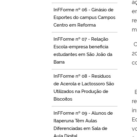
a
InFForme nº 06 - Ginásio de
e
Esportes do campus Campos
re
Centro em Reforma
m
InFForme nº 07 - Relação
C
Escola-empresa beneficia
2
estudantes em São João da
Barra
c
InFForme nº 08 - Resíduos
de Acerola e Lactossoro São
Utilizados na Produção de
E
Biscoitos
r
i
InFForme nº 09 - Alunos de
E
Itaperuna Têm Aulas
v
Diferenciadas em Sala de
Aula Digital