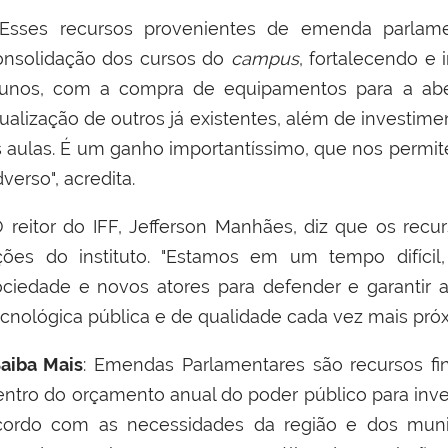
Esses recursos provenientes de emenda parlamen
onsolidação dos cursos do
campus
, fortalecendo e 
lunos, com a compra de equipamentos para a abe
tualização de outros já existentes, além de investime
s aulas. É um ganho importantíssimo, que nos perm
verso", acredita.
 reitor do IFF, Jefferson Manhães, diz que os recur
ções do instituto. "Estamos em um tempo difícil
ociedade e novos atores para defender e garantir 
ecnológica pública e de qualidade cada vez mais próx
aiba Mais
: Emendas Parlamentares são recursos fi
entro do orçamento anual do poder público para inv
cordo com as necessidades da região e dos munic