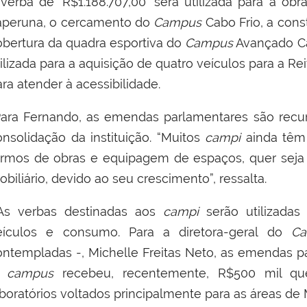
a
verba de "R$1.188.707,00" será utilizada para a ob
taperuna, o cercamento do
Campus
Cabo Frio, a cons
obertura da quadra esportiva do
Campus
Avançado Cam
ilizada para a aquisição de quatro veículos para a R
ra atender à acessibilidade.
ara Fernando, as emendas parlamentares são recur
onsolidação da instituição. “Muitos
campi
ainda têm
ermos de obras e equipagem de espaços, quer seja
biliário, devido ao seu crescimento”, ressalta.
s verbas destinadas aos
campi
serão utilizadas
eículos e consumo.
Para a diretora-geral
do
C
ontempladas -
,
Michelle Freitas Neto
, as emendas p
O
campus
recebeu, recentemente, R$500 mil que 
aboratórios voltados principalmente para as áreas de