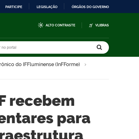
PARTICIPE
LEGISLAÇÃO
ÓRGÃOS DO GOVERNO
ALTO CONTRASTE
VLIBRAS
r no portal
r no portal
trônico do IFFluminense (InFForme)
FF recebem
ntares para
fraestrutura