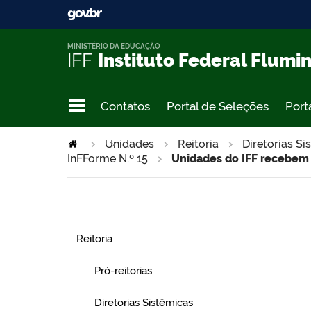
MINISTÉRIO DA EDUCAÇÃO
IFF
Instituto Federal Flumi
Contatos
Portal de Seleções
Port
Unidades
>
Reitoria
Diretorias Si
InFForme N.º 15
Unidades do IFF recebem 
Navegação
Reitoria
Pró-reitorias
Diretorias Sistêmicas