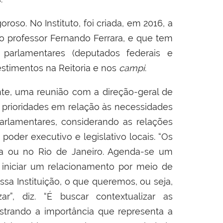
roso. No Instituto, foi criada, em 2016, a
 o professor Fernando Ferrara, e
que tem
 parlamentares
(
deputados federais e
est
imento
s
na Reitoria e nos
campi
.
nte, uma reunião com a direção-geral de
 prioridades em relação às necessidades
arlamentares, considerando as relações
poder executivo e legislativo locais.
“Os
ia ou no Rio de Janeiro.
A
genda-se um
inicia
r
um
relacionamento por meio de
ssa Instituição,
o que queremos, ou seja,
zar”,
diz
. “É buscar contextualizar as
trando a importância
que representa
a