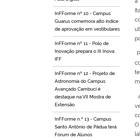
I
InFForme nº 10 - Campus
c
Guarus comemora alto índice
ut
de aprovação em vestibulares
pa
InFForme nº 11 - Polo de
Inovação prepara o III Inova
P
IFF
c
t
InFForme nº 12 - Projeto de
mo
Astronomia do Campus
Avançado Cambuci é
A
destaque na VII Mostra de
Extensão
v
c
InFForme n.º 13 - Campus
Santo Antônio de Pádua terá
l
Fórum de Alunos