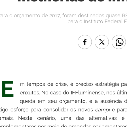
ara o orçamento de 2017, foram destinados quase 
para o Instituto Federal 
E
m tempos de crise, é preciso estratégia 
enxutos. No caso do IFFluminense, nos últ
queda em seu orçamento, e a ausência d
xige esforço para consolidar os novos
campi
e para
emais. Neste cenário, uma das alternativas é
omplementares por meio de emendas parlamentares