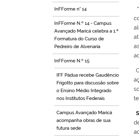
"
InFForme n° 14
c
InFForme N.º 14 - Campus
a
Avançado Maricá celebra a 1.ª
a
Formatura do Curso de
a
Pedreiro de Alvenaria
ad
InFForme N.º 15
O
IFF Pádua recebe Gaudêncio
a
Frigotto para discussão sobre
s
o Ensino Médio Integrado
t
nos Institutos Federais
Campus Avançado Maricá
S
acompanha obras de sua
d
futura sede
a