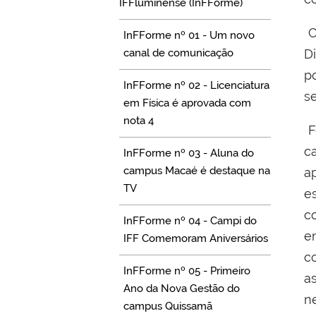
IFFluminense (InFForme)
Co
InFForme nº 01 - Um novo
canal de comunicação
D
p
InFForme nº 02 - Licenciatura
s
em Física é aprovada com
nota 4
F
c
InFForme nº 03 - Aluna do
campus Macaé é destaque na
a
TV
e
c
InFForme nº 04 - Campi do
e
IFF Comemoram Aniversários
c
InFForme nº 05 - Primeiro
a
Ano da Nova Gestão do
n
campus Quissamã