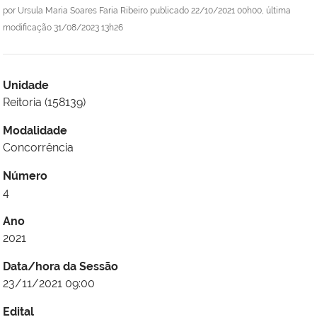
por
Ursula Maria Soares Faria Ribeiro
publicado
22/10/2021 00h00,
última
modificação
31/08/2023 13h26
Unidade
Reitoria (158139)
Modalidade
Concorrência
Número
4
Ano
2021
Data/hora da Sessão
23/11/2021 09:00
Edital