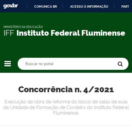
COMUNICA BR
ACESSO À INFORMAÇÃO
PARTI
IR
PARA
O
MINISTÉRIO DA EDUCAÇÃO
IFF
Instituto Federal Fluminense
CONTEÚDO
Buscar no portal
Buscar no portal
Concorrência n. 4/2021
Execução de obra de reforma do bloco de salas de aula
da Unidade de Formação de Cordeiro do Instituto Federal
Fluminense.