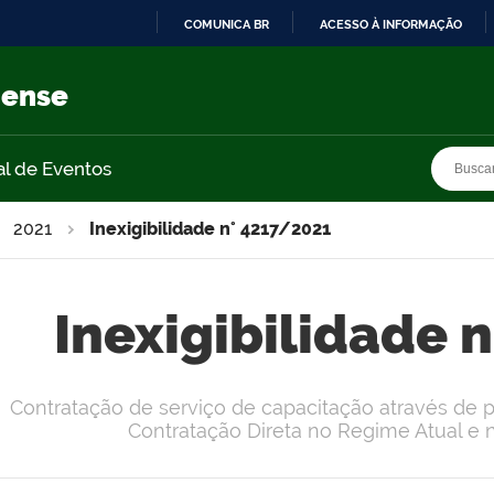
COMUNICA BR
ACESSO À INFORMAÇÃO
IR
PARA
nense
O
CONTEÚDO
Busca
Busca
al de Eventos
2021
Inexigibilidade n° 4217/2021
Inexigibilidade 
Contratação de serviço de capacitação através de p
Contratação Direta no Regime Atual e n