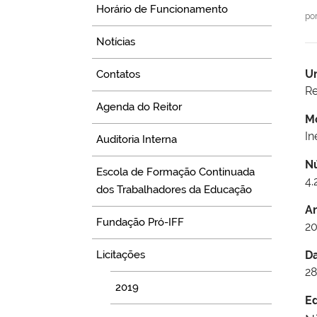
Horário de Funcionamento
po
Notícias
U
Contatos
Re
Agenda do Reitor
M
In
Auditoria Interna
N
Escola de Formação Continuada
4.
dos Trabalhadores da Educação
A
Fundação Pró-IFF
20
Licitações
D
28
2019
Ed