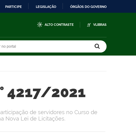
PARTICIPE
LEGISLAÇÃO
ÓRGÃOS DO GOVERNO
ALTO CONTRASTE
VLIBRAS
r no portal
r no portal
n° 4217/2021
articipação de servidores no Curso de
a Nova Lei de Licitações.