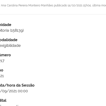
r
Ana Carolina Pereira Monteiro Manhães
publicado
14/10/2021 15h04,
última mo
nidade
itoria (158139)
odalidade
exigibilidade
úmero
217
no
21
ata/hora da Sessão
/09/2021 00:00
ital