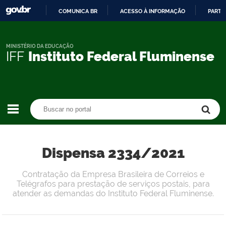
COMUNICA BR
ACESSO À INFORMAÇÃO
PARTI
IR
PARA
O
MINISTÉRIO DA EDUCAÇÃO
IFF
Instituto Federal Fluminense
CONTEÚDO
Buscar no portal
Buscar no portal
Dispensa 2334/2021
Contratação da Empresa Brasileira de Correios e
Telégrafos para prestação de serviços postais, para
atender as demandas do Instituto Federal Fluminense.