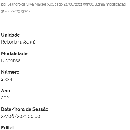
por
Leandro da Silva Maciel
publicado
22/06/2021 00h00,
última modificação
31/08/2023 13h26
Unidade
Reitoria (158139)
Modalidade
Dispensa
Número
2.334
Ano
2021
Data/hora da Sessão
22/06/2021 00:00
Edital