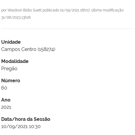
por
Waidson Bitão Suett
publicado
01/09/2021 16h07,
última modificação
31/08/2023 13h26
Unidade
Campos Centro (158274)
Modalidade
Pregão
Número
60
Ano
2021
Data/hora da Sessão
10/09/2021 10:30