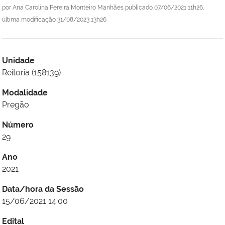
por
Ana Carolina Pereira Monteiro Manhães
publicado
07/06/2021 11h26,
última modificação
31/08/2023 13h26
Unidade
Reitoria (158139)
Modalidade
Pregão
Número
29
Ano
2021
Data/hora da Sessão
15/06/2021 14:00
Edital