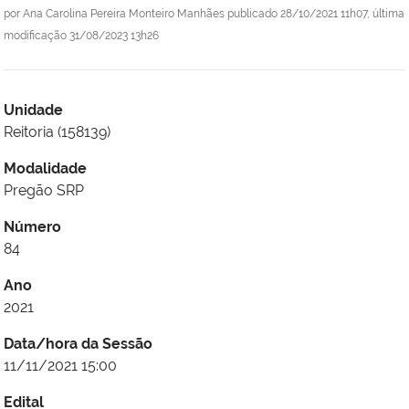
por
Ana Carolina Pereira Monteiro Manhães
publicado
28/10/2021 11h07,
última
modificação
31/08/2023 13h26
Unidade
Reitoria (158139)
Modalidade
Pregão SRP
Número
84
Ano
2021
Data/hora da Sessão
11/11/2021 15:00
Edital