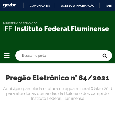
COMUNICA BR
ACESSO À INFORMAÇÃO
PARTI
IR
PARA
O
MINISTÉRIO DA EDUCAÇÃO
IFF
Instituto Federal Fluminense
CONTEÚDO
Buscar no portal
Buscar no portal
Pregão Eletrônico n° 84/2021
Aquisição parcelada e futura de água mineral (Galão 20L)
para atender às demandas da Reitoria e dos campi do
Instituto Federal Fluminense