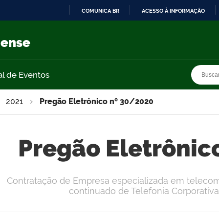
COMUNICA BR
ACESSO À INFORMAÇÃO
IR
PARA
nense
O
CONTEÚDO
Busca
Busca
al de Eventos
2021
Pregão Eletrônico nº 30/2020
Pregão Eletrônic
Contratação de Empresa especializada em telecom
continuado de Telefonia Corporativ