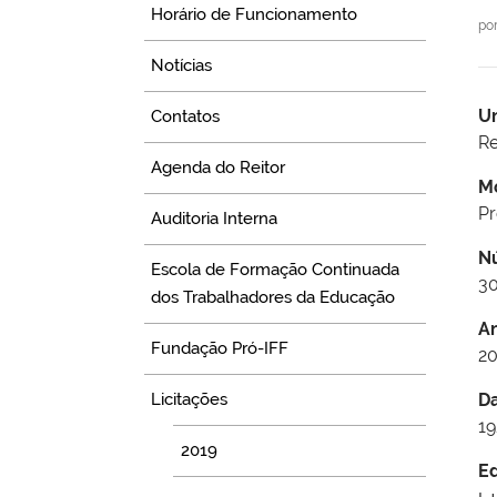
Horário de Funcionamento
po
Notícias
U
Contatos
Re
Agenda do Reitor
M
P
Auditoria Interna
N
Escola de Formação Continuada
3
dos Trabalhadores da Educação
A
Fundação Pró-IFF
2
Licitações
D
19
2019
Ed