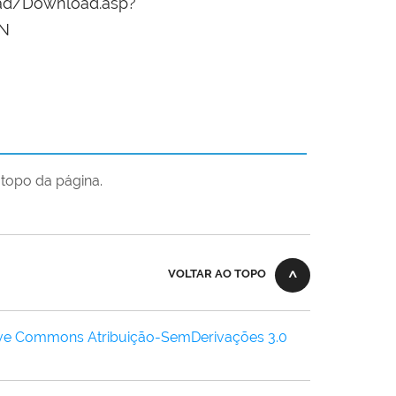
oad/Download.asp?
d=N
topo da página.
VOLTAR AO TOPO
ive Commons Atribuição-SemDerivações 3.0