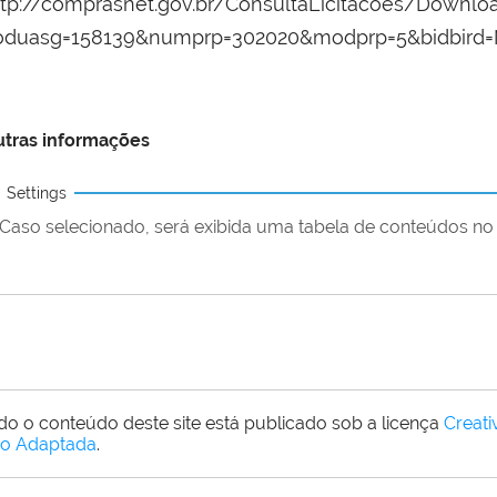
ttp://comprasnet.gov.br/ConsultaLicitacoes/Downl
oduasg=158139&numprp=302020&modprp=5&bidbir
tras informações
Settings
Caso selecionado, será exibida uma tabela de conteúdos no 
do o conteúdo deste site está publicado sob a licença
Creat
o Adaptada
.