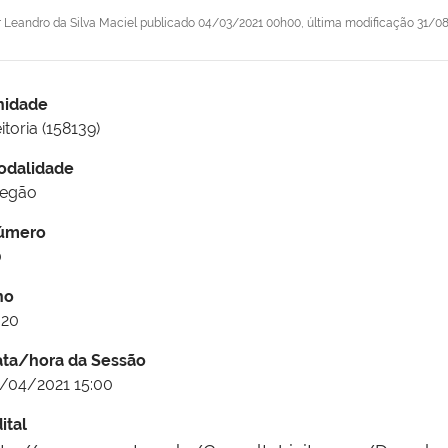
r
Leandro da Silva Maciel
publicado
04/03/2021 00h00,
última modificação
31/08
nidade
itoria (158139)
odalidade
regão
úmero
0
no
020
ata/hora da Sessão
/04/2021 15:00
ital