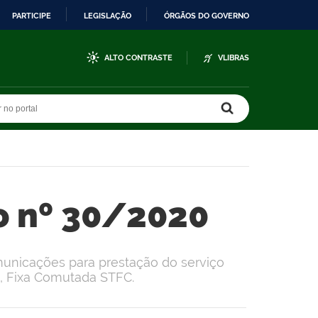
PARTICIPE
LEGISLAÇÃO
ÓRGÃOS DO GOVERNO
ALTO CONTRASTE
VLIBRAS
r no portal
r no portal
o nº 30/2020
unicações para prestação do serviço
a, Fixa Comutada STFC.