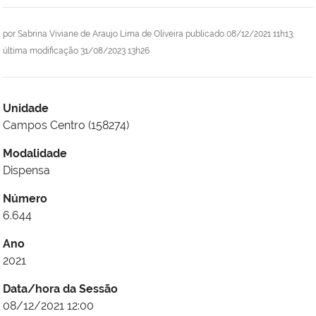
por
Sabrina Viviane de Araujo Lima de Oliveira
publicado
08/12/2021 11h13,
última modificação
31/08/2023 13h26
Unidade
Campos Centro (158274)
Modalidade
Dispensa
Número
6.644
Ano
2021
Data/hora da Sessão
08/12/2021 12:00