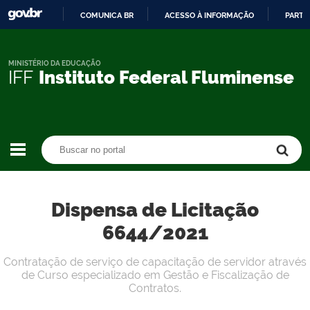
COMUNICA BR
ACESSO À INFORMAÇÃO
PARTI
IR
PARA
O
MINISTÉRIO DA EDUCAÇÃO
IFF
Instituto Federal Fluminense
CONTEÚDO
Buscar no portal
Buscar no portal
Dispensa de Licitação
6644/2021
Contratação de serviço de capacitação de servidor através
de Curso especializado em Gestão e Fiscalização de
Contratos.