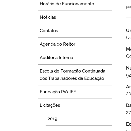
Horário de Funcionamento
po
Notícias
U
Contatos
Qu
Agenda do Reitor
M
Co
Auditoria Interna
N
Escola de Formação Continuada
9
dos Trabalhadores da Educação
A
Fundação Pró-IFF
20
Licitações
D
27
2019
Ed