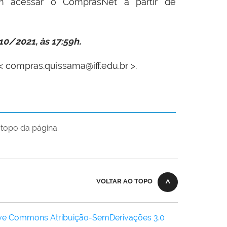
em acessar o ComprasNet a partir de
0/2021, às 17:59h.
: < compras.quissama@iff.edu.br >.
topo da página.
VOLTAR AO TOPO
ive Commons Atribuição-SemDerivações 3.0