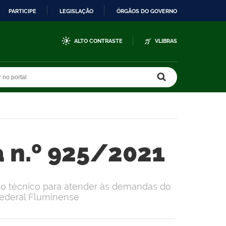
PARTICIPE
LEGISLAÇÃO
ÓRGÃOS DO GOVERNO
ALTO CONTRASTE
VLIBRAS
r no portal
r no portal
a n.º 925/2021
ho técnico para atender às demandas do
Federal Fluminense