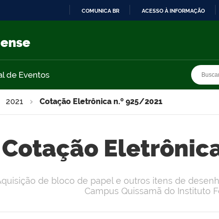
COMUNICA BR
ACESSO À INFORMAÇÃO
IR
PARA
nense
O
CONTEÚDO
Busca
Busca
al de Eventos
2021
Cotação Eletrônica n.º 925/2021
Cotação Eletrônic
quisição de bloco de papel e outros itens de desen
Campus Quissamã do Instituto 