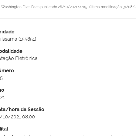
r
Washington Elias Paes
publicado
26/10/2021 14h15,
última modificação
31/08/2
nidade
issamã (155851)
odalidade
tação Eletrônica
úmero
25
no
21
ata/hora da Sessão
/10/2021 08:00
ital