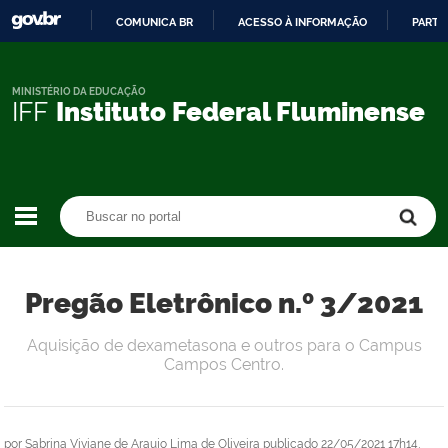
COMUNICA BR
ACESSO À INFORMAÇÃO
PARTI
IR
PARA
O
MINISTÉRIO DA EDUCAÇÃO
IFF
Instituto Federal Fluminense
CONTEÚDO
Buscar no portal
Buscar no portal
Pregão Eletrônico n.º 3/2021
Aquisição de dexametasona e outros para o Campus
Campos Centro.
por
Sabrina Viviane de Araujo Lima de Oliveira
publicado
22/05/2021 17h14,