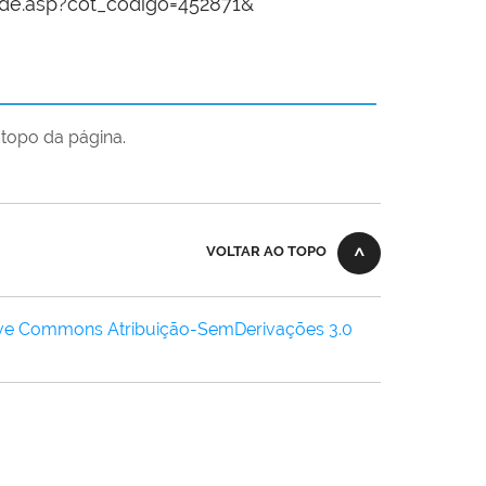
de.asp?cot_codigo=452871&
topo da página.
VOLTAR AO TOPO
ive Commons Atribuição-SemDerivações 3.0