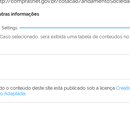
ttp://comprasnet.gov.br/cotacao/andamentoSocieda
tras informações
Settings
Caso selecionado, será exibida uma tabela de conteúdos no 
do o conteúdo deste site está publicado sob a licença
Creat
o Adaptada
.