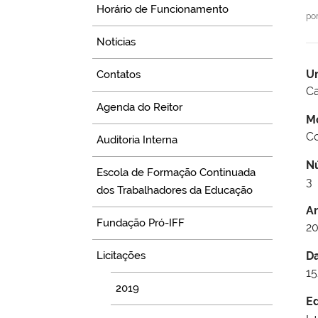
Horário de Funcionamento
po
Notícias
U
Contatos
Ca
Agenda do Reitor
M
Co
Auditoria Interna
N
Escola de Formação Continuada
3
dos Trabalhadores da Educação
A
Fundação Pró-IFF
20
Licitações
D
15
2019
Ed