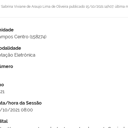
r
Sabrina Viviane de Araujo Lima de Oliveira
publicado
15/10/2021 14h07,
última 
nidade
mpos Centro (158274)
odalidade
tação Eletrônica
úmero
no
21
ata/hora da Sessão
/10/2021 08:00
ital