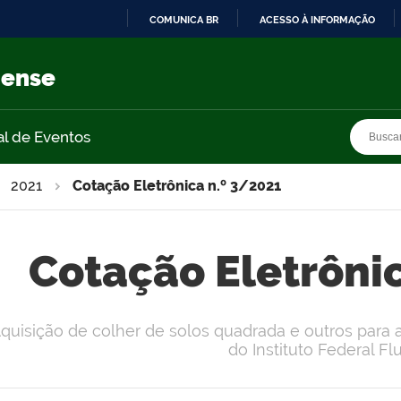
COMUNICA BR
ACESSO À INFORMAÇÃO
IR
PARA
nense
O
CONTEÚDO
Busca
Busca
al de Eventos
2021
Cotação Eletrônica n.º 3/2021
Cotação Eletrôni
quisição de colher de solos quadrada e outros par
do Instituto Federal F