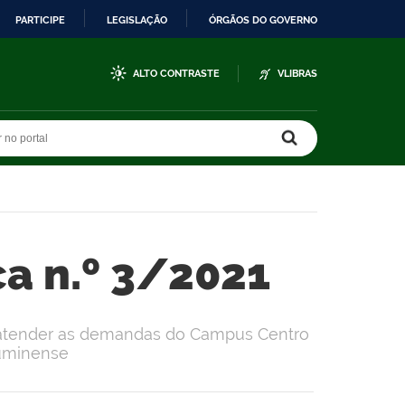
PARTICIPE
LEGISLAÇÃO
ÓRGÃOS DO GOVERNO
ALTO CONTRASTE
VLIBRAS
r no portal
r no portal
ca n.º 3/2021
a atender as demandas do Campus Centro
luminense