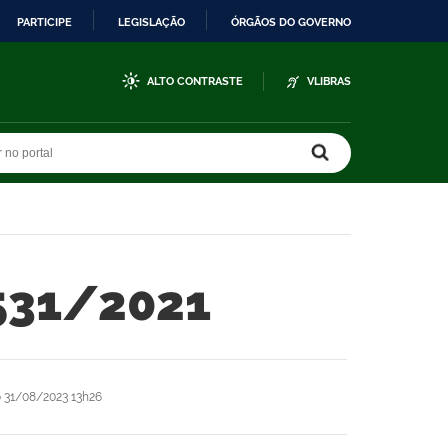
PARTICIPE
LEGISLAÇÃO
ÓRGÃOS DO GOVERNO
ALTO CONTRASTE
VLIBRAS
r no portal
r no portal
6531/2021
o
31/08/2023 13h26