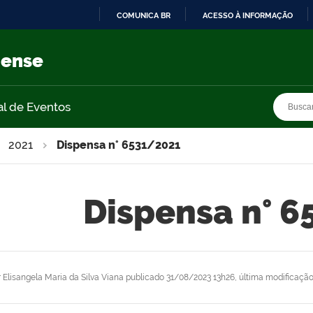
COMUNICA BR
ACESSO À INFORMAÇÃO
IR
PARA
nense
O
CONTEÚDO
Busca
Busca
al de Eventos
2021
Dispensa n° 6531/2021
Dispensa n° 
r
Elisangela Maria da Silva Viana
publicado
31/08/2023 13h26,
última modificaçã