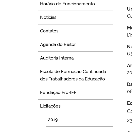
Horário de Funcionamento
U
Ca
Notícias
M
Contatos
Di
Agenda do Reitor
N
6.
Auditoria Interna
A
Escola de Formação Continuada
20
dos Trabalhadores da Educação
D
08
Fundação Pró-IFF
Ed
Licitações
C
2019
2