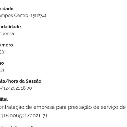
nidade
mpos Centro (158274)
odalidade
spensa
úmero
531
no
21
ata/hora da Sessão
/12/2021 18:00
ital
ontratação de empresa para prestação de serviço de
3318.006531/2021-71