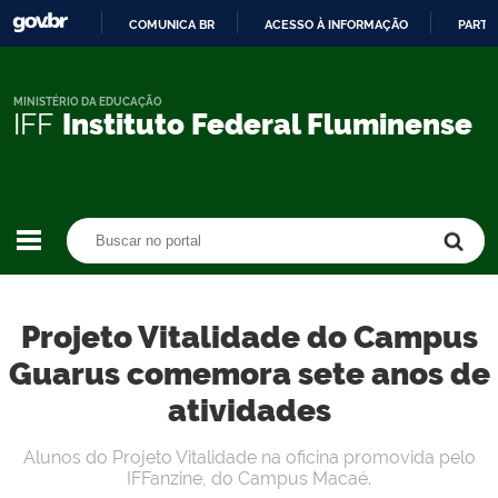
COMUNICA BR
ACESSO À INFORMAÇÃO
PARTI
IR
PARA
O
MINISTÉRIO DA EDUCAÇÃO
IFF
Instituto Federal Fluminense
CONTEÚDO
Buscar no portal
Buscar no portal
Projeto Vitalidade do Campus
Guarus comemora sete anos de
atividades
Alunos do Projeto Vitalidade na oficina promovida pelo
IFFanzine, do Campus Macaé.