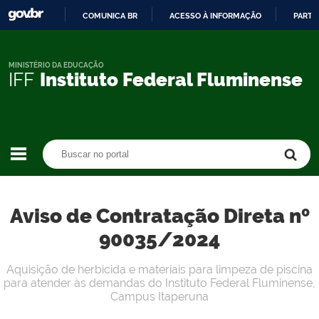
COMUNICA BR
ACESSO À INFORMAÇÃO
PARTI
IR
PARA
O
MINISTÉRIO DA EDUCAÇÃO
IFF
Instituto Federal Fluminense
CONTEÚDO
Buscar no portal
Buscar no portal
Aviso de Contratação Direta nº
90035/2024
Aquisição de herbicida e materiais para limpeza de piscina
para atender às demandas do Instituto Federal Fluminense,
Campus Itaperuna