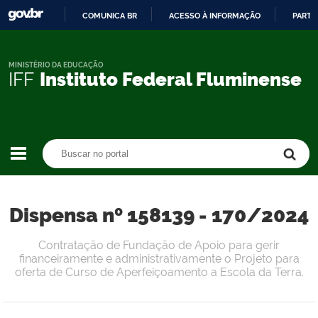
COMUNICA BR
ACESSO À INFORMAÇÃO
PARTI
IR
PARA
O
MINISTÉRIO DA EDUCAÇÃO
IFF
Instituto Federal Fluminense
CONTEÚDO
Buscar no portal
Buscar no portal
Dispensa nº 158139 - 170/2024
Contratação de Fundação de Apoio para gerir
financeiramente e administrativamente o Projeto para
oferta de Curso de Aperfeiçoamento a Escola da Terra.