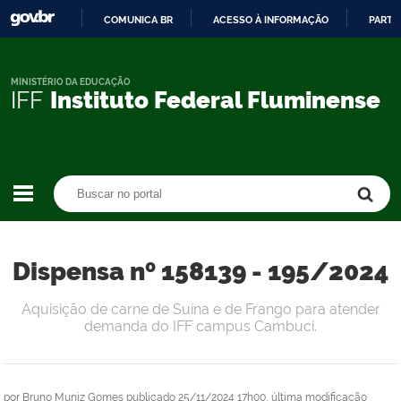
COMUNICA BR
ACESSO À INFORMAÇÃO
PARTI
IR
PARA
O
MINISTÉRIO DA EDUCAÇÃO
IFF
Instituto Federal Fluminense
CONTEÚDO
Buscar no portal
Buscar no portal
Dispensa nº 158139 - 195/2024
Aquisição de carne de Suína e de Frango para atender
demanda do IFF campus Cambuci.
por
Bruno Muniz Gomes
publicado
25/11/2024 17h00,
última modificação