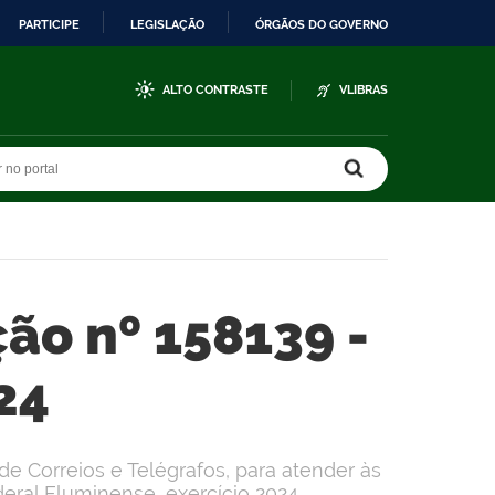
PARTICIPE
LEGISLAÇÃO
ÓRGÃOS DO GOVERNO
ALTO CONTRASTE
VLIBRAS
r no portal
r no portal
ção nº 158139 -
24
de Correios e Telégrafos, para atender às
eral Fluminense, exercício 2024.