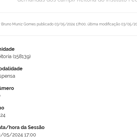
r
Bruno Muniz Gomes
publicado
03/05/2024 17h00,
última modificação
03/05/20
nidade
itoria (158139)
odalidade
spensa
úmero
0
no
024
ata/hora da Sessão
/05/2024 17:00