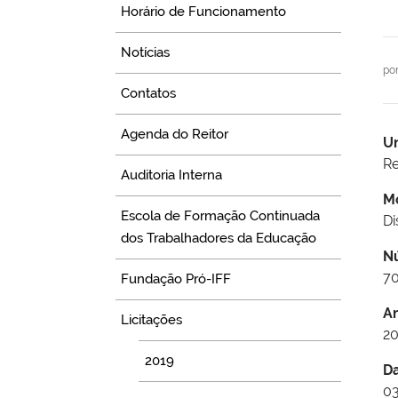
Horário de Funcionamento
Notícias
po
Contatos
Agenda do Reitor
U
Re
Auditoria Interna
M
Escola de Formação Continuada
Di
dos Trabalhadores da Educação
N
7
Fundação Pró-IFF
A
Licitações
2
2019
D
03