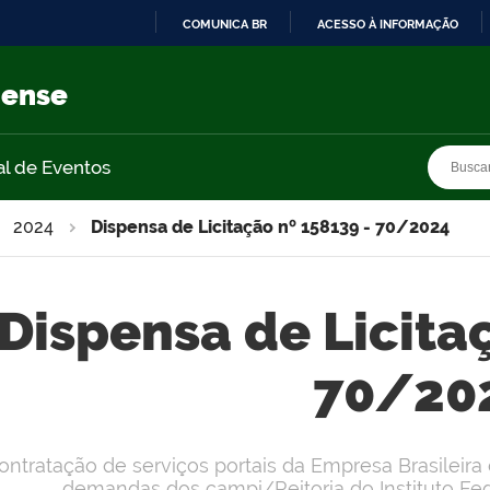
COMUNICA BR
ACESSO À INFORMAÇÃO
IR
PARA
nense
O
CONTEÚDO
Busca
Busca
al de Eventos
2024
Dispensa de Licitação nº 158139 - 70/2024
Dispensa de Licita
70/20
ontratação de serviços portais da Empresa Brasileira 
demandas dos campi/Reitoria do Instituto Fed