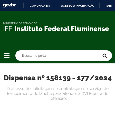
COMUNICA BR
ACESSO À INFORMAÇÃO
PARTI
IR
PARA
O
MINISTÉRIO DA EDUCAÇÃO
IFF
Instituto Federal Fluminense
CONTEÚDO
Buscar no portal
Buscar no portal
Dispensa nº 158139 - 177/2024
Processo de solicitação de contratação de serviço de
fornecimento de lanche para atender a XVI Mostra de
Extensão.