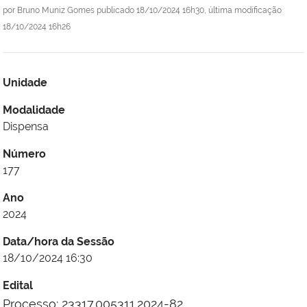
por
Bruno Muniz Gomes
publicado
18/10/2024 16h30,
última modificação
18/10/2024 16h26
Unidade
Modalidade
Dispensa
Número
177
Ano
2024
Data/hora da Sessão
18/10/2024 16:30
Edital
Processo: 23317.005311.2024-82