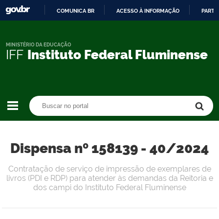
COMUNICA BR
ACESSO À INFORMAÇÃO
PARTI
IR
PARA
O
MINISTÉRIO DA EDUCAÇÃO
IFF
Instituto Federal Fluminense
CONTEÚDO
Buscar no portal
Buscar no portal
Dispensa nº 158139 - 40/2024
Contratação de serviço de impressão de exemplares de
livros (PDI e RDP) para atender às demandas da Reitoria e
dos campi do Instituto Federal Fluminense