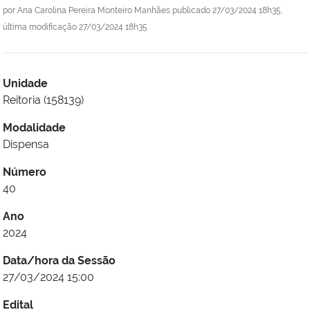
por
Ana Carolina Pereira Monteiro Manhães
publicado
27/03/2024 18h35,
última modificação
27/03/2024 18h35
Unidade
Reitoria (158139)
Modalidade
Dispensa
Número
40
Ano
2024
Data/hora da Sessão
27/03/2024 15:00
Edital