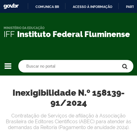
COMUNICA BR
ACESSO À INFORMAÇÃO
PARTI
IR
PARA
O
MINISTÉRIO DA EDUCAÇÃO
IFF
Instituto Federal Fluminense
CONTEÚDO
Buscar no portal
Buscar no portal
Inexigibilidade N.º 158139-
91/2024
Contratação de Serviços de afiliação à Associação
Brasileira de Editores Científicos (ABEC) para atender às
demandas da Reitoria (Pagamento de anuidade 2024).