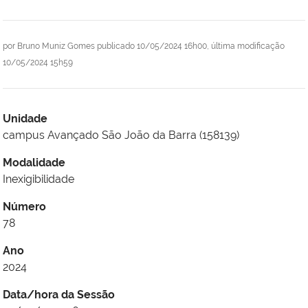
por
Bruno Muniz Gomes
publicado
10/05/2024 16h00,
última modificação
10/05/2024 15h59
Unidade
campus Avançado São João da Barra (158139)
Modalidade
Inexigibilidade
Número
78
Ano
2024
Data/hora da Sessão