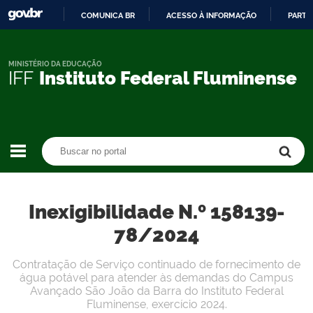
COMUNICA BR
ACESSO À INFORMAÇÃO
PARTI
IR
PARA
O
MINISTÉRIO DA EDUCAÇÃO
IFF
Instituto Federal Fluminense
CONTEÚDO
Buscar no portal
Buscar no portal
Inexigibilidade N.º 158139-
78/2024
Contratação de Serviço continuado de fornecimento de
água potável para atender às demandas do Campus
Avançado São João da Barra do Instituto Federal
Fluminense, exercício 2024.