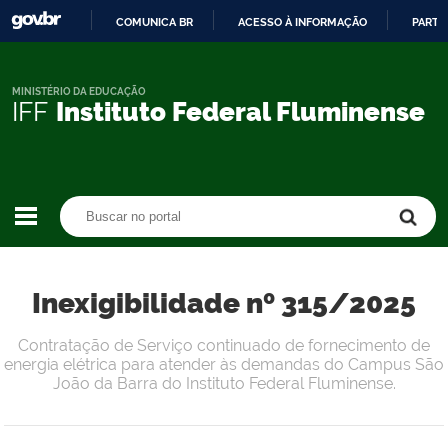
COMUNICA BR
ACESSO À INFORMAÇÃO
PARTI
IR
PARA
O
MINISTÉRIO DA EDUCAÇÃO
IFF
Instituto Federal Fluminense
CONTEÚDO
Buscar no portal
Buscar no portal
Inexigibilidade nº 315/2025
Contratação de Serviço continuado de fornecimento de
energia elétrica para atender às demandas do Campus São
João da Barra do Instituto Federal Fluminense.