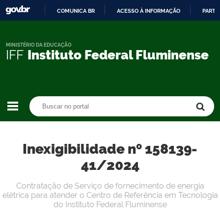
COMUNICA BR
ACESSO À INFORMAÇÃO
PARTI
IR
PARA
O
MINISTÉRIO DA EDUCAÇÃO
IFF
Instituto Federal Fluminense
CONTEÚDO
Buscar no portal
Buscar no portal
Inexigibilidade nº 158139-
41/2024
Contratação de Serviço de fornecimento de energia
elétrica para atender o Centro de Referência em Tecnologia
do Instituto Federal Fluminense