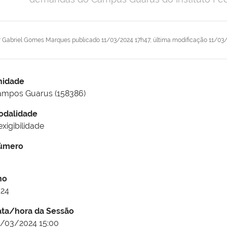
r
Gabriel Gomes Marques
publicado
11/03/2024 17h47,
última modificação
11/03/
nidade
mpos Guarus (158386)
odalidade
exigibilidade
úmero
no
024
ata/hora da Sessão
/03/2024 15:00