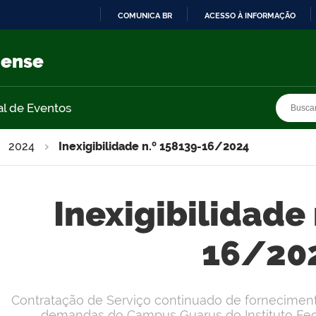
COMUNICA BR
ACESSO À INFORMAÇÃO
IR
PARA
nense
O
CONTEÚDO
Busca
Busca
al de Eventos
2024
Inexigibilidade n.º 158139-16/2024
Inexigibilidade 
16/20
Contratação de Serviço continuado de fornecimento
demandas do Campus Guarus do Instituto Fede