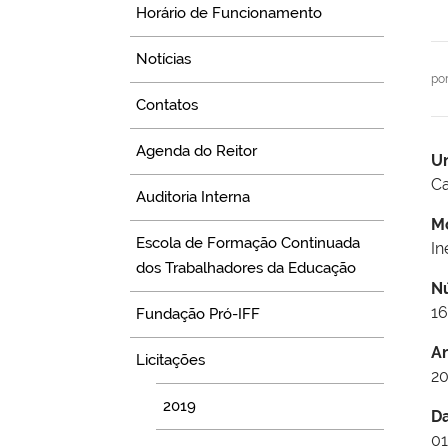
Horário de Funcionamento
Notícias
po
Contatos
Agenda do Reitor
U
Ca
Auditoria Interna
M
Escola de Formação Continuada
In
dos Trabalhadores da Educação
N
16
Fundação Pró-IFF
A
Licitações
2
2019
D
01