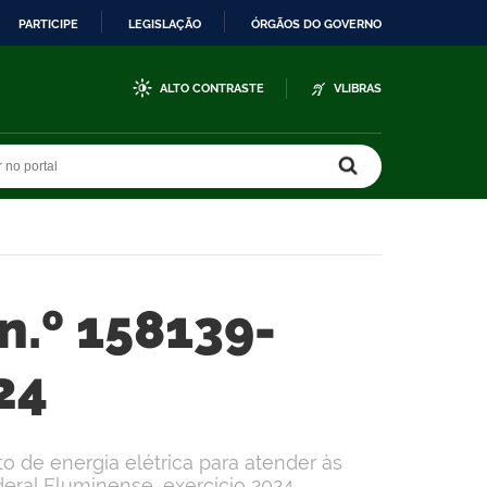
PARTICIPE
LEGISLAÇÃO
ÓRGÃOS DO GOVERNO
ALTO CONTRASTE
VLIBRAS
r no portal
r no portal
n.º 158139-
24
 de energia elétrica para atender às
ral Fluminense, exercício 2024.