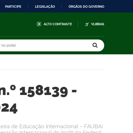
PARTICIPE
LEGISLAÇÃO
ÓRGÃOS DO GOVERNO
ALTO CONTRASTE
VLIBRAS
r no portal
r no portal
n.º 158139 -
024
ileira de Educação Internacional – FAUBAI
ração Internacional do Instituto Federal