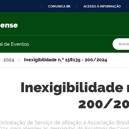
COMUNICA BR
ACESSO À INFORMAÇÃO
IR
PARA
nense
O
CONTEÚDO
Busca
Busca
al de Eventos
2024
Inexigibilidade n.º 158139 - 200/2024
Inexigibilidade 
200/2
ontratação de Serviço de afiliação à Associação Bras
024, para atender às demandas do Escritório de Coope