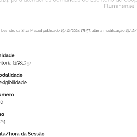
Fluminense
r
Leandro da Silva Maciel
publicado
19/12/2024 17h57,
última modificação
19/12/
nidade
itoria (158139)
odalidade
exigibilidade
úmero
00
no
024
ata/hora da Sessão