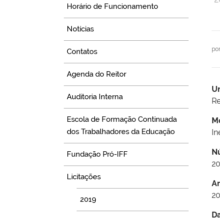
Horário de Funcionamento
Notícias
po
Contatos
Agenda do Reitor
U
Auditoria Interna
Re
Escola de Formação Continuada
M
dos Trabalhadores da Educação
In
N
Fundação Pró-IFF
2
Licitações
A
2
2019
D