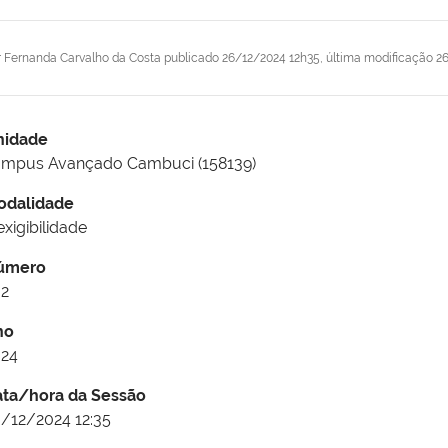
r
Fernanda Carvalho da Costa
publicado
26/12/2024 12h35,
última modificação
26
nidade
ampus Avançado Cambuci (158139)
odalidade
exigibilidade
úmero
02
no
024
ata/hora da Sessão
/12/2024 12:35