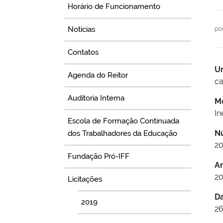
Horário de Funcionamento
Notícias
po
Contatos
U
Agenda do Reitor
c
Auditoria Interna
M
In
Escola de Formação Continuada
N
dos Trabalhadores da Educação
2
Fundação Pró-IFF
A
2
Licitações
D
2019
26