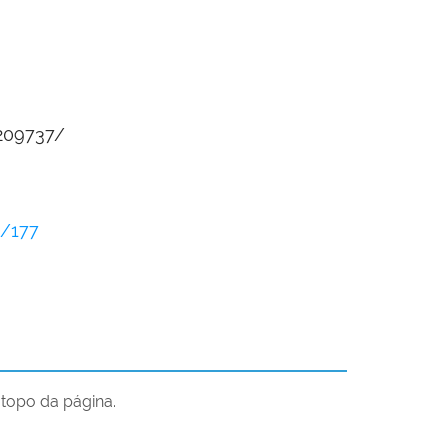
/209737/
4/177
topo da página.