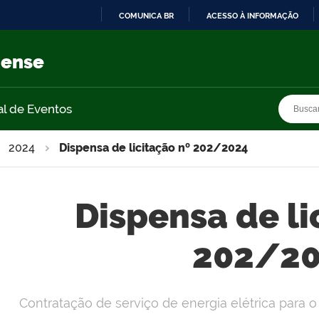
COMUNICA BR
ACESSO À INFORMAÇÃO
IR
PARA
nense
O
CONTEÚDO
Busca
Busca
al de Eventos
2024
Dispensa de licitação nº 202/2024
Dispensa de li
202/2
Contratação de serviço de energia elétrica para