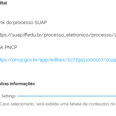
ital
ink do processo SUAP
ttps://suap.iff.edu.br/processo_eletronico/processo
ink PNCP
ttps://pncp.gov.br/app/editais/10779511000107/202
tras informações
Settings
Caso selecionado, será exibida uma tabela de conteúdos no 