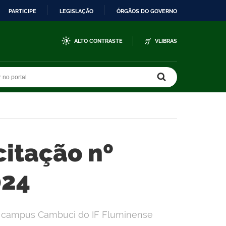
PARTICIPE
LEGISLAÇÃO
ÓRGÃOS DO GOVERNO
ALTO CONTRASTE
VLIBRAS
r no portal
r no portal
citação nº
024
 o campus Cambuci do IF Fluminense