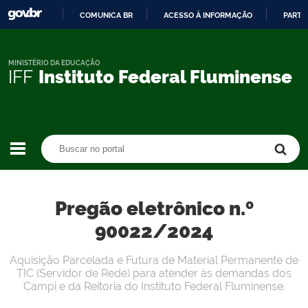
COMUNICA BR
ACESSO À INFORMAÇÃO
PARTI
IR
PARA
O
MINISTÉRIO DA EDUCAÇÃO
IFF
Instituto Federal Fluminense
CONTEÚDO
Buscar no portal
Buscar no portal
Pregão eletrônico n.º
90022/2024
Aquisição Parcelada e Futura de Material Permanente de
TIC (Servidor de Rede) para atender às demandas dos
Campi e da Reitoria do Instituto Federal Fluminense.