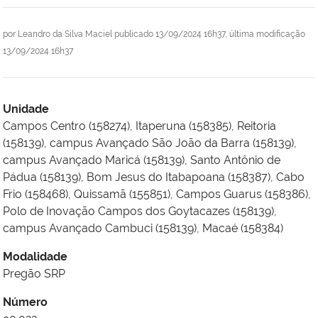
por
Leandro da Silva Maciel
publicado
13/09/2024 16h37,
última modificação
13/09/2024 16h37
Unidade
Campos Centro (158274)
,
Itaperuna (158385)
,
Reitoria
(158139)
,
campus Avançado São João da Barra (158139)
,
campus Avançado Maricá (158139)
,
Santo Antônio de
Pádua (158139)
,
Bom Jesus do Itabapoana (158387)
,
Cabo
Frio (158468)
,
Quissamã (155851)
,
Campos Guarus (158386)
,
Polo de Inovação Campos dos Goytacazes (158139)
,
campus Avançado Cambuci (158139)
,
Macaé (158384)
Modalidade
Pregão SRP
Número