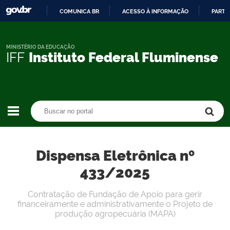
COMUNICA BR
ACESSO À INFORMAÇÃO
PARTI
IR
PARA
O
MINISTÉRIO DA EDUCAÇÃO
IFF
Instituto Federal Fluminense
CONTEÚDO
Buscar no portal
Buscar no portal
Dispensa Eletrônica nº
433/2025
Contratação de Fundação de Apoio para gerir
financeiramente e administrativamente o Projeto de
produção agropecuária (MAPA)